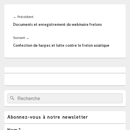
Navigation
de
Article
←
Précédent
l’article
précédent :
Documents et enregistrement du webinaire frelons
Article
Suivant
→
suivant :
Confection de harpes et lutte contre le frelon asiatique
Zone
principale
de
widget
pour
la
Recherche :
Rechercher
barre
latérale
Abonnez-vous à notre newsletter
Nom
*