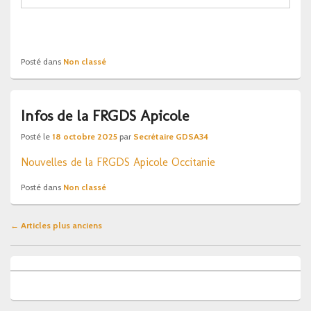
Posté dans
Non classé
Infos de la FRGDS Apicole
Posté le
18 octobre 2025
par
Secrétaire GDSA34
Nouvelles de la FRGDS Apicole Occitanie
Posté dans
Non classé
Navigation
←
Articles plus anciens
dans
les
Zone
articles
principale
de
widget