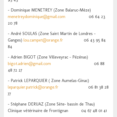
– Dominique MENETREY (Zone Balaruc-Mèze)
menetreydominique@gmail.com
06 64 23
20 78
– André SOULAS (Zone Saint Martin de Londres –
Ganges)
lou.campet@orange.fr
06 43 95 84
84
– Adrien BIGOT (Zone Villeveyrac – Pézénas)
bigot.adrien@gmail.com
06 88
48 72 27
– Patrick LEPARQUIER ( Zone Aumelas-Ginac)
leparquier.patrick@orange.fr
06 81 38 28
77
– Stéphane DERUAZ (Zone Sète- bassin de Thau)
Clinique vétérinaire de Frontignan 04 67 48 01 41