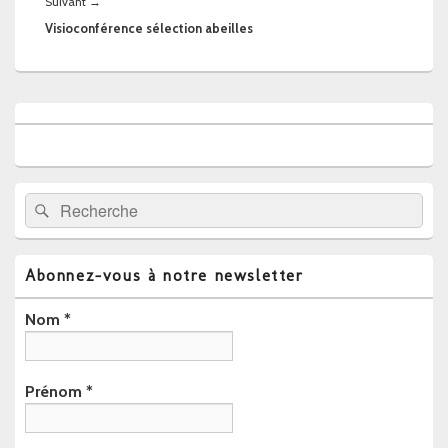
Article
Suivant
→
suivant :
Visioconférence sélection abeilles
Zone
principale
de
widget
pour
la
Recherche :
Rechercher
barre
latérale
Abonnez-vous à notre newsletter
Nom
*
Prénom
*