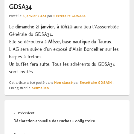
GDSA34
Posté le
6 janvier 2024
par
Secrétaire GDSA34
Le
dimanche 21 janvier, à 10h30
aura lieu l’Asssemblée
Générale du GDSA34.
Elle se déroulera à
Mèze, base nautique du Taurus
.
L’AG sera suivie d’un exposé d’Alain Bordellier sur les
harpes à frelons.
Un buffet fera suite. Tous les adhérents du GDSA34
sont invités.
Cet article a été posté dans
Non classé
par
Secrétaire GDSA34
.
Enregistrer le
permalien
.
Navigation
de
Article
←
Précédent
l’article
précédent :
Déclaration annuelle des ruches – obligatoire