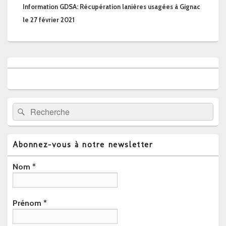
suivant :
Information GDSA: Récupération lanières usagées à Gignac
le 27 février 2021
Zone
principale
de
widget
pour
la
Recherche :
Rechercher
barre
latérale
Abonnez-vous à notre newsletter
Nom
*
Prénom
*