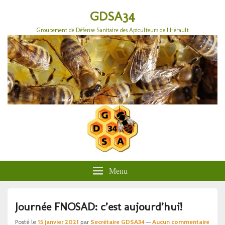
GDSA34
Groupement de Défense Sanitaire des Apiculteurs de l'Hérault
Menu
Journée FNOSAD: c’est aujourd’hui!
Posté le
15 janvier 2021
par
Secrétaire GDSA34
—
Aucun commentaire