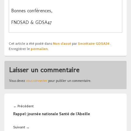
Bonnes conférences,
FNOSAD & GDSA47
Cet article a été posté dans
Non classé
par
Secrétaire GDSA34
.
Enregistrer le
permalien
.
Laisser un commentaire
Vous devez
vous connecter
pour publier un commentaire.
Navigation
de
Article
←
Précédent
l’article
précédent :
Rappel: journée nationale Santé de l’Abeille
Article
Suivant
→