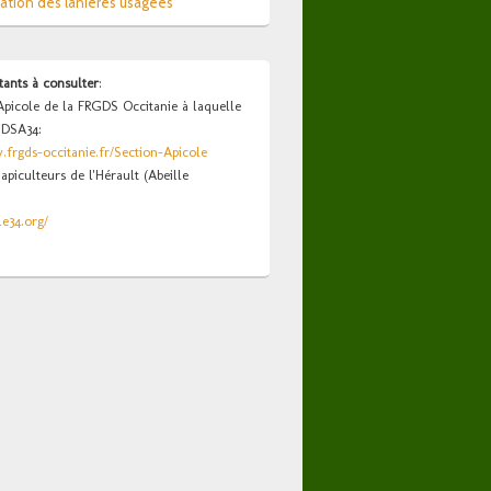
ation des lanières usagées
tants à consulter
:
Apicole de la FRGDS Occitanie à laquelle
GDSA34:
.frgds-occitanie.fr/Section-Apicole
apiculteurs de l'Hérault (Abeille
le34.org/