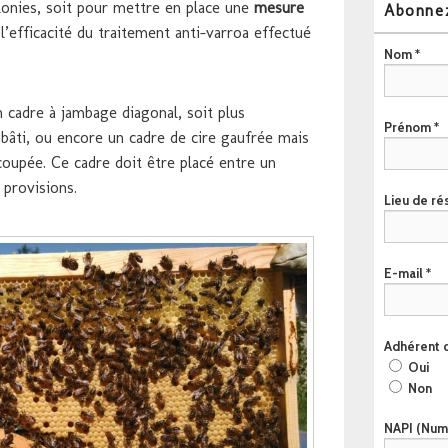
lonies, soit pour mettre en place une
mesure
Abonnez
l’efficacité du traitement anti-varroa effectué
Nom
*
n cadre à jambage diagonal, soit plus
Prénom
*
bâti, ou encore un cadre de cire gaufrée mais
coupée. Ce cadre doit être placé entre un
 provisions.
Lieu de r
E-mail
*
Adhérent
Oui
Non
NAPI (Numé