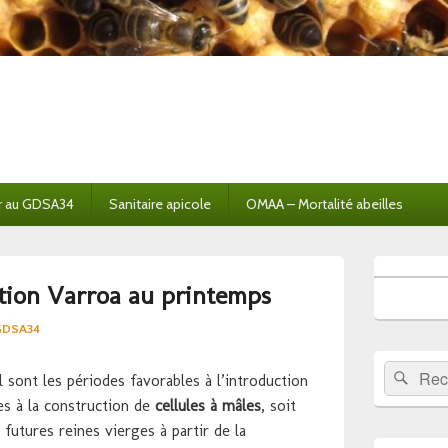
r au GDSA34
Sanitaire apicole
OMAA – Mortalité abeilles
Zone
principale
ation Varroa au printemps
de
widget
 GDSA34
pour
la
Recherche 
Rech
barre
il sont les périodes favorables à l’introduction
latérale
les à la construction de
cellules à mâles
, soit
 futures reines vierges à partir de la