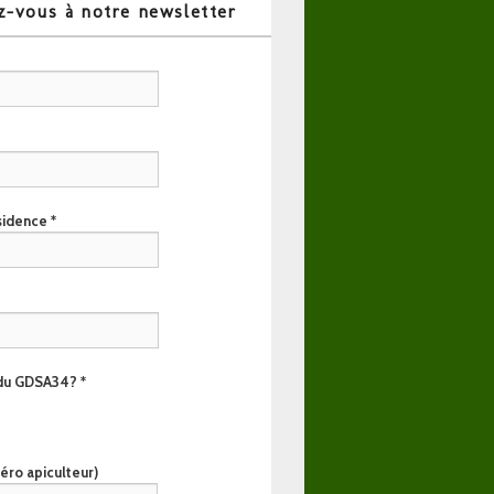
-vous à notre newsletter
ésidence
*
 du GDSA34?
*
ro apiculteur)