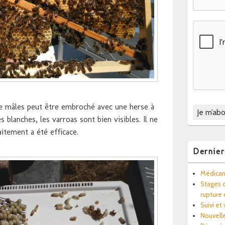
de mâles peut être embroché avec une herse à
 blanches, les varroas sont bien visibles. Il ne
aitement a été efficace.
Dernier
Médicam
Stages d
rupture
Suivi et
Nouvell