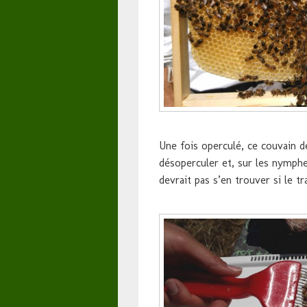
Une fois operculé, ce couvain 
désoperculer et, sur les nymphes
devrait pas s’en trouver si le tr