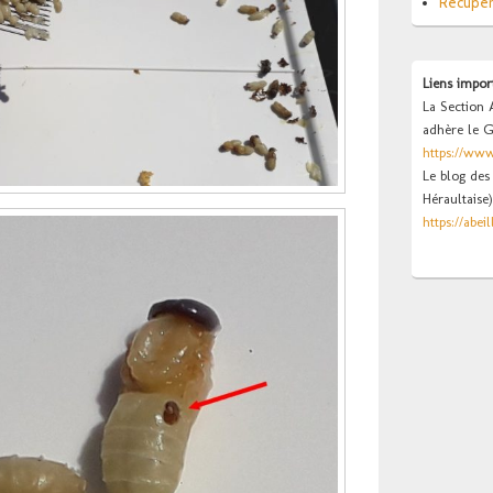
Récupér
Liens impor
La Section 
adhère le 
https://www
Le blog des 
Héraultaise)
https://abeil