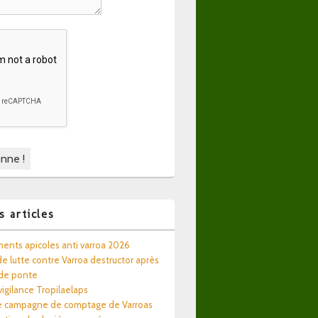
s articles
ents apicoles anti varroa 2026
e lutte contre Varroa destructor après
 de ponte
 vigilance Tropilaelaps
e campagne de comptage de Varroas