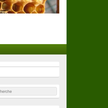
:
ercher