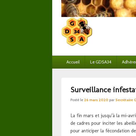
Menu
Accueil
Le GDSA34
Adhére
principal
Surveillance infest
Posté le
26 mars 2020
par
Secrétaire
La fin mars et jusqu’à la mi-avr
de cadres pour inciter les abeil
pour anticiper la fécondation de