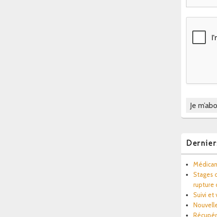
Dernier
Médicam
Stages d
rupture
Suivi et
Nouvell
Récupér