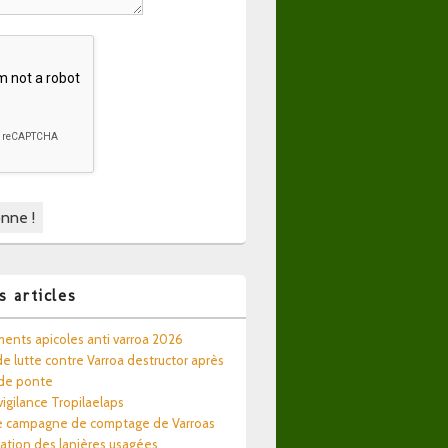
s articles
ents apicoles anti varroa 2026
e lutte contre Varroa destructor après
 de ponte
 vigilance Tropilaelaps
e campagne de comptage de Varroas
ation des lanières usagées