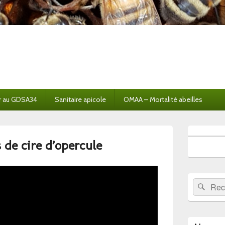
r au GDSA34
Sanitaire apicole
OMAA – Mortalité abeilles
Zone
principale
 de cire d’opercule
de
widget
pour
la
Recherche 
Rech
barre
latérale