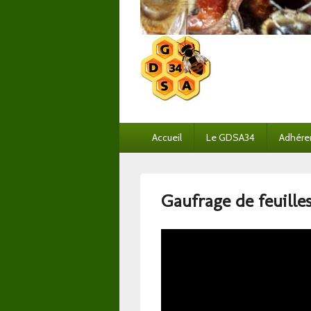
Menu
Accueil
Le GDSA34
Adhére
principal
Gaufrage de feuilles