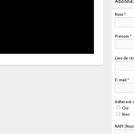
Abonnez
Nom
*
Prénom
*
Lieu de r
E-mail
*
Adhérent
Oui
Non
NAPI (Numé