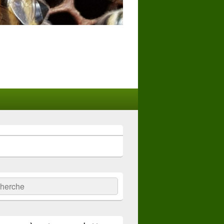
:
ercher