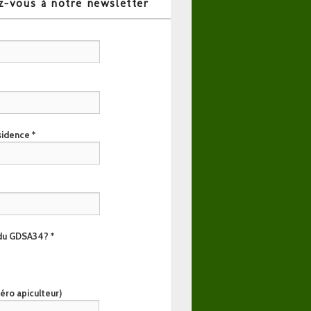
-vous à notre newsletter
ésidence
*
 du GDSA34?
*
ro apiculteur)